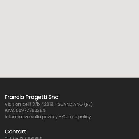
Francia Progetti Snc
Via Torricelli, 3/b 42019 - SCANDIANO (RE)
P.IVA 00977760354
Informativa sulla privacy
-
Cookie policy
Contatti
Tel. 0522 / 981890